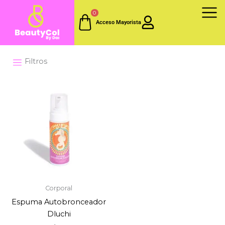
Ir
0
al
Acceso Mayorista
contenido
Filtros
Corporal
Espuma Autobronceador
Dluchi