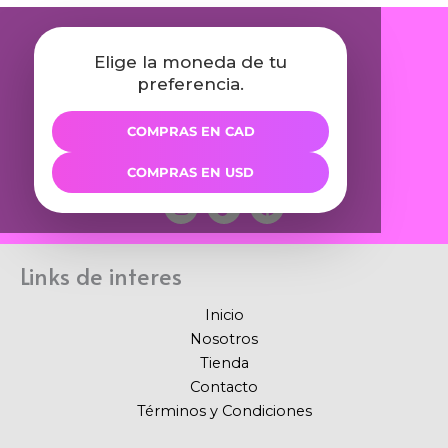
Elige la moneda de tu
preferencia.
COMPRAS EN CAD
COMPRAS EN USD
I
T
F
n
i
a
s
k
c
t
t
e
a
o
b
Links de interes
g
k
o
r
o
a
k
Inicio
m
Nosotros
Tienda
Contacto
Términos y Condiciones