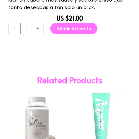
tanto deseabas a tan solo un click.
US $
21.00
Tratamienti
Añadir Al Carrito
-
+
Lisso
Inteligente
cantidad
Related Products