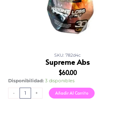
SKU: 782d4c
Supreme Abs
$
60.00
Supreme
Disponibilidad:
3 disponibles
Abs
Añadir Al Carrito
-
+
cantidad