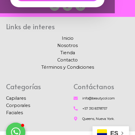
I
T
F
n
i
a
s
k
c
t
t
e
a
o
b
Links de interes
g
k
o
r
o
a
k
Inicio
m
Nosotros
Tienda
Contacto
Términos y Condiciones
Categorías
Contáctanos
Capilares
info@beautycol.com
Corporales
+57 310 8378757
Faciales
Queens, Nueva York.
ES