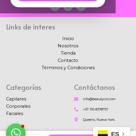
I
T
F
n
i
a
s
k
c
t
t
e
a
o
b
Links de interes
g
k
o
r
o
a
k
Inicio
m
Nosotros
Tienda
Contacto
Términos y Condiciones
Categorías
Contáctanos
Capilares
info@beautycol.com
Corporales
+57 310 8378757
Faciales
Queens, Nueva York.
ES
Shampoo