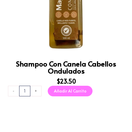
Shampoo Con Canela Cabellos
Ondulados
$
23.50
Shampoo
Añadir Al Carrito
-
+
Con
Canela
Cabellos
Ondulados
cantidad