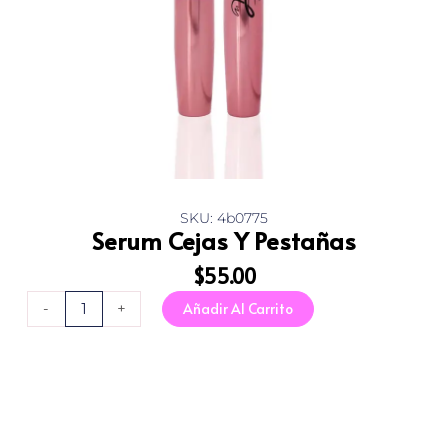
SKU: 4b0775
Serum Cejas Y Pestañas
$
55.00
Serum
Añadir Al Carrito
-
+
Cejas
Y
Pestañas
cantidad