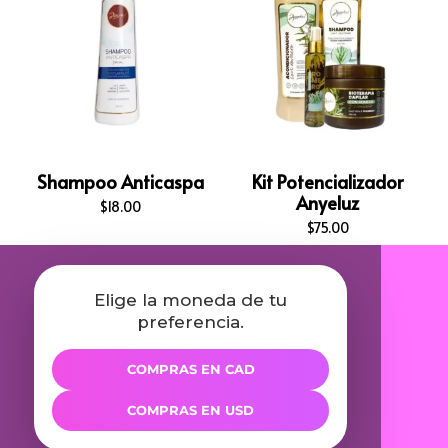
Shampoo Anticaspa
Kit Potencializador
Anyeluz
$
18.00
$
75.00
Elige la moneda de tu
preferencia.
COMPRAS EN CAD
COMPRAS EN USD
I
T
F