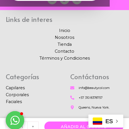
n
i
a
s
k
c
t
t
e
a
o
b
Links de interes
g
k
o
r
o
a
k
Inicio
m
Nosotros
Tienda
Contacto
Términos y Condiciones
Categorías
Contáctanos
Capilares
info@beautycol.com
Corporales
+57 310 8378757
Faciales
Queens, Nueva York.
ES
Serum
COPYRIGHT © 2024 BeautyCol
-
+
AÑADIR AL CARRITO
Cejas