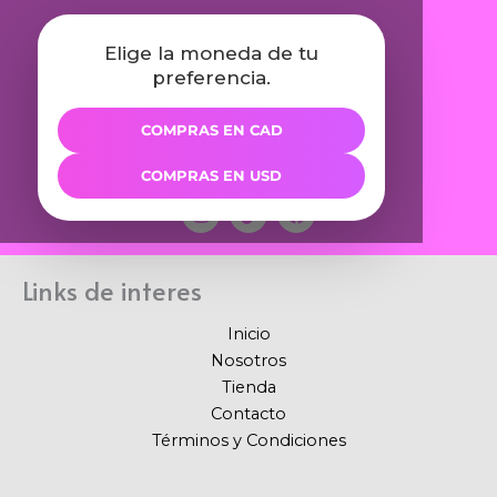
Elige la moneda de tu
preferencia.
COMPRAS EN CAD
COMPRAS EN USD
I
T
F
n
i
a
s
k
c
t
t
e
a
o
b
Links de interes
g
k
o
r
o
a
k
Inicio
m
Nosotros
Tienda
Contacto
Términos y Condiciones