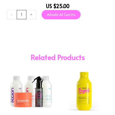
US $
25.00
Mascarilla
Añadir Al Carrito
-
+
Tongole
cantidad
Related Products