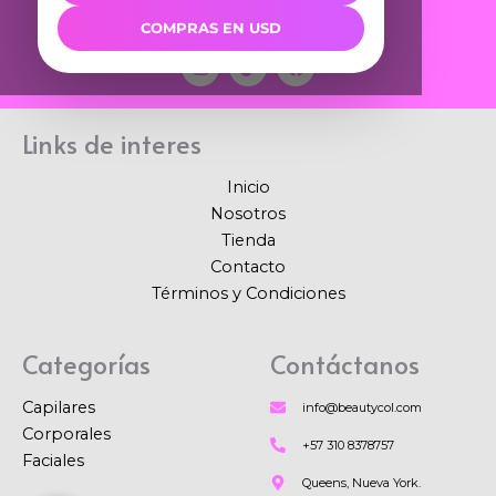
COMPRAS EN USD
I
T
F
n
i
a
s
k
c
t
t
e
a
o
b
Links de interes
g
k
o
r
o
a
k
Inicio
m
Nosotros
Tienda
Contacto
Términos y Condiciones
Categorías
Contáctanos
Capilares
info@beautycol.com
Corporales
+57 310 8378757
Faciales
Queens, Nueva York.