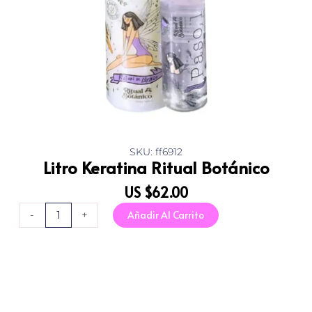
SKU: ff6912
Litro Keratina Ritual Botánico
US $
62.00
Litro
Añadir Al Carrito
-
+
Keratina
Ritual
Botánico
cantidad