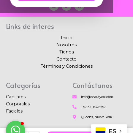
I
T
F
n
i
a
s
k
c
t
t
e
a
o
b
Links de interes
g
k
o
r
o
a
k
Inicio
m
Nosotros
Tienda
Contacto
Términos y Condiciones
Categorías
Contáctanos
Capilares
info@beautycol.com
Corporales
+57 310 8378757
Faciales
Queens, Nueva York.
ES
Dermoaclarante