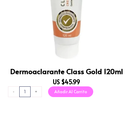
Dermoaclarante Class Gold 120ml
US $
45.99
Dermoaclarante
Añadir Al Carrito
-
+
Class
Gold
120ml
cantidad