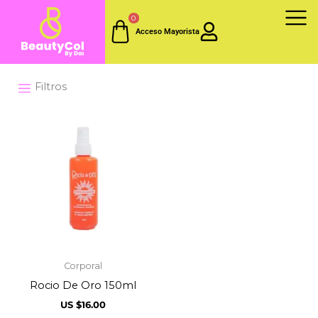
Ir
0
al
Acceso Mayorista
contenido
Filtros
Corporal
Rocio De Oro 150ml
US $
16.00